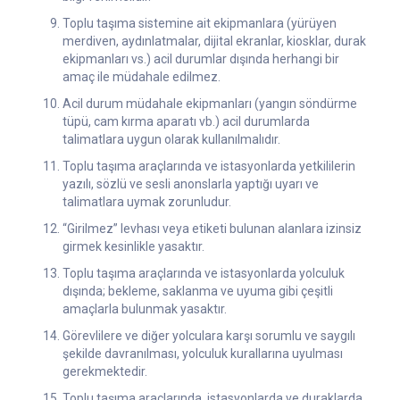
Toplu taşıma sistemine ait ekipmanlara (yürüyen
merdiven, aydınlatmalar, dijital ekranlar, kiosklar, durak
ekipmanları vs.) acil durumlar dışında herhangi bir
amaç ile müdahale edilmez.
Acil durum müdahale ekipmanları (yangın söndürme
tüpü, cam kırma aparatı vb.) acil durumlarda
talimatlara uygun olarak kullanılmalıdır.
Toplu taşıma araçlarında ve istasyonlarda yetkililerin
yazılı, sözlü ve sesli anonslarla yaptığı uyarı ve
talimatlara uymak zorunludur.
“Girilmez” levhası veya etiketi bulunan alanlara izinsiz
girmek kesinlikle yasaktır.
Toplu taşıma araçlarında ve istasyonlarda yolculuk
dışında; bekleme, saklanma ve uyuma gibi çeşitli
amaçlarla bulunmak yasaktır.
Görevlilere ve diğer yolculara karşı sorumlu ve saygılı
şekilde davranılması, yolculuk kurallarına uyulması
gerekmektedir.
Toplu taşıma araçlarında, istasyonlarda ve duraklarda