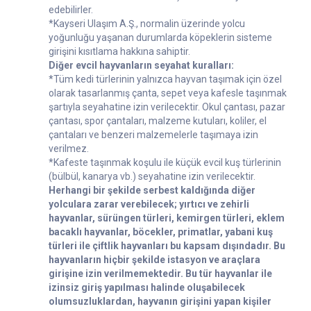
edebilirler.
*Kayseri Ulaşım A.Ş., normalin üzerinde yolcu
yoğunluğu yaşanan durumlarda köpeklerin sisteme
girişini kısıtlama hakkına sahiptir.
Diğer evcil hayvanların seyahat kuralları:
*Tüm kedi türlerinin yalnızca hayvan taşımak için özel
olarak tasarlanmış çanta, sepet veya kafesle taşınmak
şartıyla seyahatine izin verilecektir. Okul çantası, pazar
çantası, spor çantaları, malzeme kutuları, koliler, el
çantaları ve benzeri malzemelerle taşımaya izin
verilmez.
*Kafeste taşınmak koşulu ile küçük evcil kuş türlerinin
(bülbül, kanarya vb.) seyahatine izin verilecektir.
Herhangi bir şekilde serbest kaldığında diğer
yolculara zarar verebilecek; yırtıcı ve zehirli
hayvanlar, sürüngen türleri, kemirgen türleri, eklem
bacaklı hayvanlar, böcekler, primatlar, yabani kuş
türleri ile çiftlik hayvanları bu kapsam dışındadır. Bu
hayvanların hiçbir şekilde istasyon ve araçlara
girişine izin verilmemektedir. Bu tür hayvanlar ile
izinsiz giriş yapılması halinde oluşabilecek
olumsuzluklardan, hayvanın girişini yapan kişiler