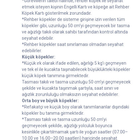
*Görevlilerin talebi halinde, rehber köpek ile seyahat
etmek isteyen kişinin Engelli Kartı ve köpeğe ait Rehber
Köpek Kartı gösterilmek zorundadır.
*Rehber köpekler de sisteme girişine izin verilen tüm
köpekler gibi, uzunluğu 50 cm’yi geçmeyecek bir tasma
ve ağızlığı takılı olarak sahibi tarafından kontrol altında
seyahat edebilir.
*Rehber köpekler saat sınırlaması olmadan seyahat
edebilirler.
Küçük köpekler:
*Küçük ırk olarak ifade edilen, ağırlığı 5 kg’ı geçmeyen
ve tek el ile kucakta taşınabilecek büyüklükteki köpekler
küçük köpek tanımına girmektedir.
Tasması takılı ve tasma uzunluğu 50 cm’yi geçmeyecek
şekilde ve kucakta taşınmak şartıyla, saat sınırı ve
ağızlık zorunluluğu olmaksızın seyahat edebilirler.
Orta boy ve büyük köpekler:
*Refakatçi ve küçük boy olarak tanımlananlar dışındaki
köpekler bu tanıma girmektedir.
*Tasması takılı ve tasma uzunluğu 50 cm’yi
geçmeyecek şekilde, ağızlığı yolculuk boyunca
kesinlikle çıkartılmamak şartı ile yoğun saatler (07.00–
10.00 ve 16.00–20.00 saatleri) haricinde seyahat