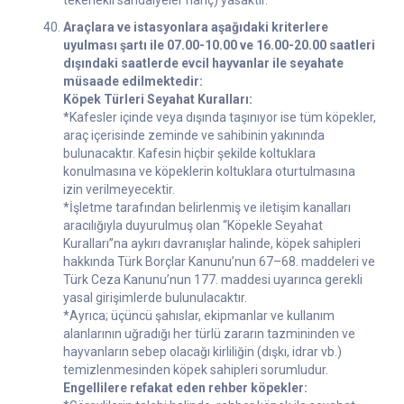
tekerlekli sandalyeler hariç) yasaktır.
Araçlara ve istasyonlara aşağıdaki kriterlere
uyulması şartı ile 07.00-10.00 ve 16.00-20.00 saatleri
dışındaki saatlerde evcil hayvanlar ile seyahate
müsaade edilmektedir:
Köpek Türleri Seyahat Kuralları:
*Kafesler içinde veya dışında taşınıyor ise tüm köpekler,
araç içerisinde zeminde ve sahibinin yakınında
bulunacaktır. Kafesin hiçbir şekilde koltuklara
konulmasına ve köpeklerin koltuklara oturtulmasına
izin verilmeyecektir.
*İşletme tarafından belirlenmiş ve iletişim kanalları
aracılığıyla duyurulmuş olan “Köpekle Seyahat
Kuralları”na aykırı davranışlar halinde, köpek sahipleri
hakkında Türk Borçlar Kanunu’nun 67–68. maddeleri ve
Türk Ceza Kanunu’nun 177. maddesi uyarınca gerekli
yasal girişimlerde bulunulacaktır.
*Ayrıca; üçüncü şahıslar, ekipmanlar ve kullanım
alanlarının uğradığı her türlü zararın tazmininden ve
hayvanların sebep olacağı kirliliğin (dışkı, idrar vb.)
temizlenmesinden köpek sahipleri sorumludur.
Engellilere refakat eden rehber köpekler: