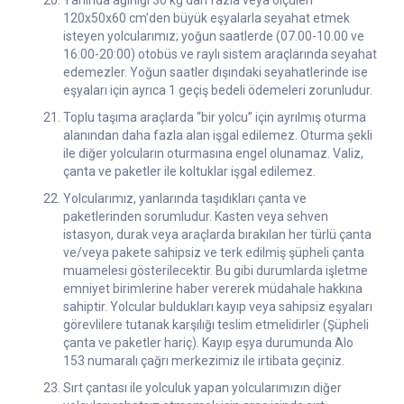
Yanında ağırlığı 30 kg’dan fazla veya ölçüleri
120x50x60 cm’den büyük eşyalarla seyahat etmek
isteyen yolcularımız; yoğun saatlerde (07.00-10.00 ve
16:00-20:00) otobüs ve raylı sistem araçlarında seyahat
edemezler. Yoğun saatler dışındaki seyahatlerinde ise
eşyaları için ayrıca 1 geçiş bedeli ödemeleri zorunludur.
Toplu taşıma araçlarda “bir yolcu” için ayrılmış oturma
alanından daha fazla alan işgal edilemez. Oturma şekli
ile diğer yolcuların oturmasına engel olunamaz. Valiz,
çanta ve paketler ile koltuklar işgal edilemez.
Yolcularımız, yanlarında taşıdıkları çanta ve
paketlerinden sorumludur. Kasten veya sehven
istasyon, durak veya araçlarda bırakılan her türlü çanta
ve/veya pakete sahipsiz ve terk edilmiş şüpheli çanta
muamelesi gösterilecektir. Bu gibi durumlarda işletme
emniyet birimlerine haber vererek müdahale hakkına
sahiptir. Yolcular buldukları kayıp veya sahipsiz eşyaları
görevlilere tutanak karşılığı teslim etmelidirler (Şüpheli
çanta ve paketler hariç). Kayıp eşya durumunda Alo
153 numaralı çağrı merkezimiz ile irtibata geçiniz.
Sırt çantası ile yolculuk yapan yolcularımızın diğer