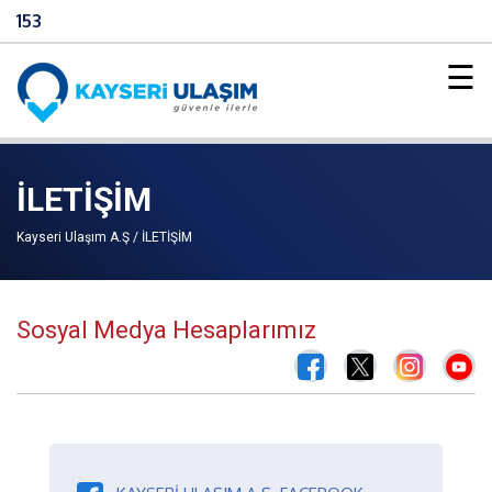
153
×
☰
İLETİŞİM
Kayseri Ulaşım A.Ş / İLETİŞİM
Sosyal Medya Hesaplarımız