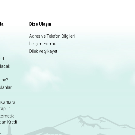
da
Bize Ulaşın
Adres ve Telefon Bilgileri
İletişim Formu
Dilek ve Şikayet
art
ılacak
ınır?
ulanlar
Kartlara
apılır
Otomatik
dan Kredi
r