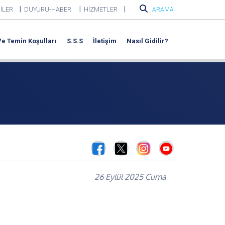
|
|
|
İLER
DUYURU-HABER
HİZMETLER
ARAMA
 Ve Temin Koşulları
S.S.S
İletişim
Nasıl Gidilir?
26 Eylül 2025 Cuma