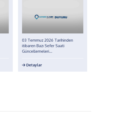
03 Temmuz 2026 Tarihinden
27 Haziran 
itibaren Bazı Sefer Saati
itibaren Baz
Güncellemeleri...
Güzergâh Gü
Detaylar
Detaylar