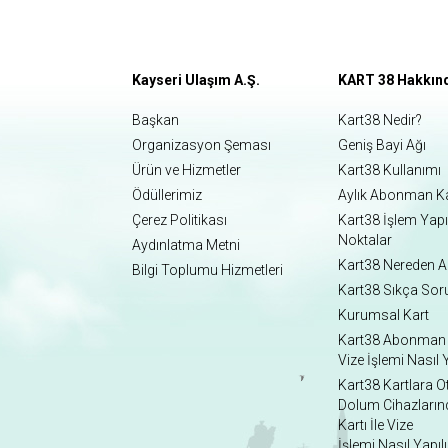
Kayseri Ulaşım A.Ş.
KART 38 Hakkın
Başkan
Kart38 Nedir?
Organizasyon Şeması
Geniş Bayi Ağı
Ürün ve Hizmetler
Kart38 Kullanımı
Ödüllerimiz
Aylık Abonman K
Çerez Politikası
Kart38 İşlem Yap
Noktalar
Aydınlatma Metni
Kart38 Nereden Al
Bilgi Toplumu Hizmetleri
Kart38 Sıkça Sor
Kurumsal Kart
Kart38 Abonman 
Vize İşlemi Nasıl Y
Kart38 Kartlara 
Dolum Cihazların
Kartı İle Vize
İşlemi Nasıl Yapılı