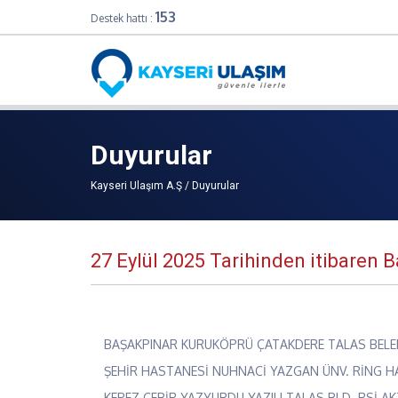
153
Destek hattı :
Duyurular
Kayseri Ulaşım A.Ş / Duyurular
27 Eylül 2025 Tarihinden itibaren 
BAŞAKPINAR KURUKÖPRÜ ÇATAKDERE TALAS BELED
ŞEHİR HASTANESİ NUHNACİ YAZGAN ÜNV. RİNG H
KEPEZ CEBİR YAZYURDU YAZILI TALAS BLD. RSİ 