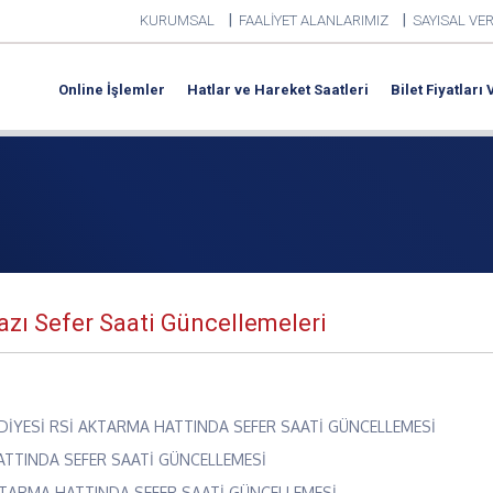
|
|
KURUMSAL
FAALİYET ALANLARIMIZ
SAYISAL VER
Online İşlemler
Hatlar ve Hareket Saatleri
Bilet Fiyatları
Bazı Sefer Saati Güncellemeleri
İYESİ RSİ AKTARMA HATTINDA SEFER SAATİ GÜNCELLEMESİ
ATTINDA SEFER SAATİ GÜNCELLEMESİ
AKTARMA HATTINDA SEFER SAATİ GÜNCELLEMESİ