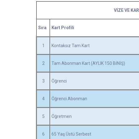
VİZE VE KA
Sıra
Kart Profili
1
Kontaksız Tam Kart
2
Tam Abonman Kart (AYLIK 150 BİNİŞ)
3
Öğrenci
4
Öğrenci Abonman
5
Öğretmen
6
65 Yaş Üstü Serbest