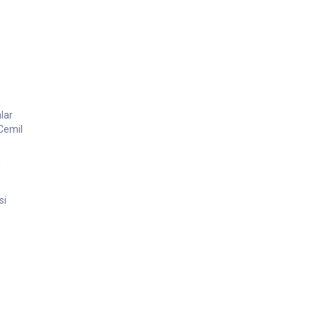
lar
 Cemil
n
si