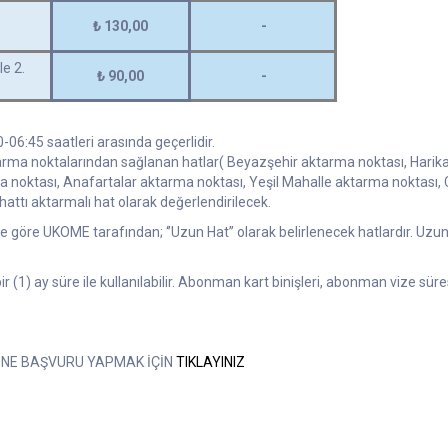
₺ 130,00
-
le 2.
₺ 90,00
-
0-06:45 saatleri arasında geçerlidir.
tarma noktalarından sağlanan hatlar( Beyazşehir aktarma noktası, Harika
a noktası, Anafartalar aktarma noktası, Yeşil Mahalle aktarma noktası,
ttı aktarmalı hat olarak değerlendirilecek.
rine göre UKOME tarafından; ‘’Uzun Hat’’ olarak belirlenecek hatlardır. Uzu
ir (1) ay süre ile kullanılabilir. Abonman kart binişleri, abonman vize süre
İNE BAŞVURU YAPMAK İÇİN
TIKLAYINIZ