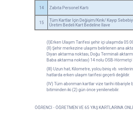
14
Zabıta Personel Kartı
Tüm Kartlar İçin Değişim/Kırık/ Kayıp Sebebiy
15
Üretim Bedeli Kart Bedeline İlave
(I)Erken Ulaşım Tarifesi şehir içi ulaşımda 05:0
(II) Şehir merkezine ulaşımı belirlenen ana ak
Diyarı aktarma noktası, Doğu Terminali aktarm
Baba aktarma noktası) 14 nolu OSB-Hörmetçi ha
(III) Uzun hat; Kilometre, yolcu biniş vb. verile
hatlarda erken ulaşım tarifesi geçerli değildir.
(IV) Tüm abonman kartlar vize tarihi itibariyle b
bitiminden iki (2) gün önce yenilenebilir.
ÖĞRENCİ - ÖĞRETMEN VE 65 YAŞ KARTLARINA ONL