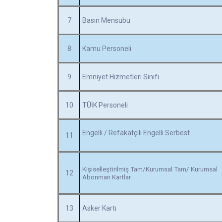
7
Basın Mensubu
8
Kamu Personeli
9
Emniyet Hizmetleri Sınıfı
10
TÜİK Personeli
Engelli / Refakatçili Engelli Serbest
11
Kişiselleştirilmiş Tam/Kurumsal Tam/ Kurumsal
12
Abonman Kartlar
13
Asker Kartı