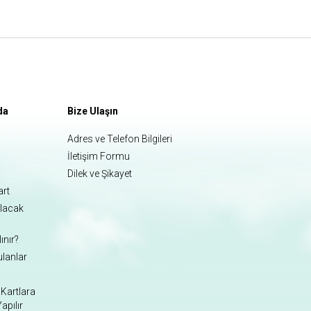
da
Bize Ulaşın
Adres ve Telefon Bilgileri
İletişim Formu
Dilek ve Şikayet
art
ılacak
ınır?
ulanlar
Kartlara
apılır