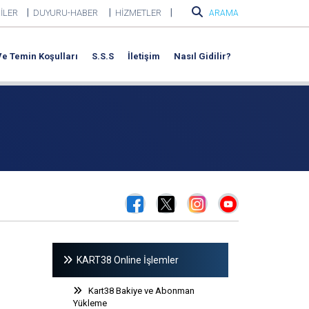
|
|
|
İLER
DUYURU-HABER
HİZMETLER
ARAMA
 Ve Temin Koşulları
S.S.S
İletişim
Nasıl Gidilir?
KART38 Online İşlemler
Kart38 Bakiye ve Abonman
Yükleme