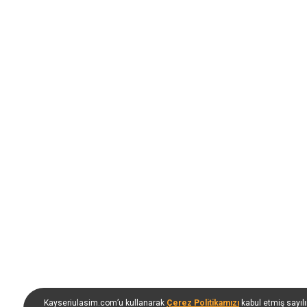
Kayseriulasim.com’u kullanarak
Çerez Politikamızı
kabul etmiş sayıl