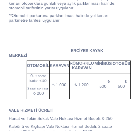
kenarı otoparklara günlük veya aylık parklanması halinde,
otomobil tarifesinin yarısı uygulanır.
**Otomobil parkuruna parklanılması halinde yol kenarı
parkmetre tarifesi uygulanır.
ERCİYES KAYAK
MERKEZİ
RÖMORKLU
MİNİBÜS
OTOBÜS
OTOMOBİL
KARAVAN
KARAVAN
0-
2 saate
kadar: ₺100
₺
₺
₺ 1.000
₺ 1.200
500
500
2 saat sonrası
₺ 200
VALE HİZMETİ ÜCRETİ
Hunat ve Tekin Sokak Vale Noktası Hizmet Bedeli: ₺ 250
Kaleönü ve Kiçikapı Vale Noktası Hizmet Bedeli: 2 saate