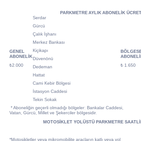
PARKMETRE AYLIK ABONELİK ÜCRET
Serdar
Gürcü
Çalık İşhanı
Merkez Bankası
Kiçikapı
GENEL
BÖLGES
ABONELİK
ABONELİ
Düvenönü
₺2.000
₺ 1.650
Dedeman
Hattat
Cami Kebir Bölgesi
İstasyon Caddesi
Tekin Sokak
* Aboneliğin geçerli olmadığı bölgeler: Bankalar Caddesi,
Vatan, Gürcü, Millet ve Şekerciler bölgesidir.
MOTOSİKLET YOLÜSTÜ PARKMETRE SAATLİK
*
Motosikletler veya mikromobilite araçların katlı veya yol