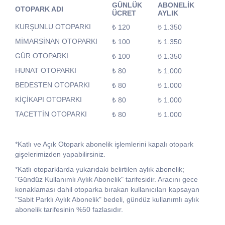
GÜNLÜK
ABONELİK
OTOPARK ADI
ÜCRET
AYLIK
KURŞUNLU OTOPARKI
₺ 120
₺ 1.350
MİMARSİNAN OTOPARKI
₺ 100
₺ 1.350
GÜR OTOPARKI
₺ 100
₺ 1.350
HUNAT OTOPARKI
₺ 80
₺ 1.000
BEDESTEN OTOPARKI
₺ 80
₺ 1.000
KİÇİKAPI OTOPARKI
₺ 80
₺ 1.000
TACETTİN OTOPARKI
₺ 80
₺ 1.000
*Katlı ve Açık Otopark abonelik işlemlerini kapalı otopark
gişelerimizden yapabilirsiniz.
*Katlı otoparklarda yukarıdaki belirtilen aylık abonelik;
"Gündüz Kullanımlı Aylık Abonelik" tarifesidir. Aracını gece
konaklaması dahil otoparka bırakan kullanıcıları kapsayan
"Sabit Parklı Aylık Abonelik" bedeli, gündüz kullanımlı aylık
abonelik tarifesinin %50 fazlasıdır.