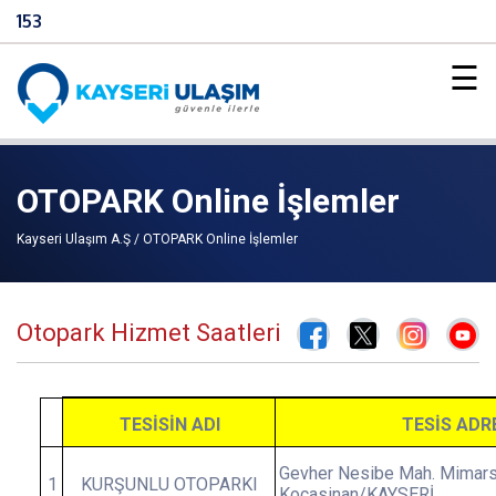
153
☰
OTOPARK Online İşlemler
Kayseri Ulaşım A.Ş / OTOPARK Online İşlemler
Otopark Hizmet Saatleri
TESİSİN ADI
TESİS ADR
Gevher Nesibe Mah. Mimars
1
KURŞUNLU OTOPARKI
Kocasinan/KAYSERİ