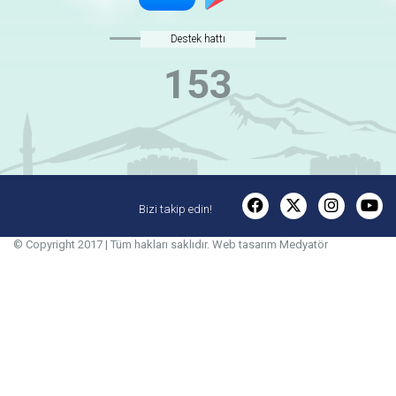
Destek hattı
153
Bizi takip edin!
© Copyright 2017 | Tüm hakları saklıdır.
Web tasarım
Medyatör