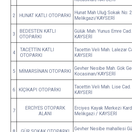
Hunat Mah Uluğ Sokak No: 
2
HUNAT KATLI OTOPARKI
Melikgazi/KAYSERİ
BEDESTEN KATLI
Gülük Mah. Yunus Emre Cad.
3
OTOPARKI
KAYSERİ
TACETTİN KATLI
Tacettin Veli Mah. Lalezar C
4
OTOPARKI
KAYSERİ
Gevher Nesibe Mah. Gök Geç
5
MİMARSİNAN OTOPARKI
Kocasinan/KAYSERİ
Tacettin Veli Mah. Lise Cad.
6
KİÇİKAPI OTOPARKI
KAYSERİ
ERCİYES OTOPARK
Erciyes Kayak Merkezi Kard
7
ALANI
Melikgazi / KAYSERİ
Gevher Nesibe mahallesi Gü
8
GÜR SOKAK OTOPARKI